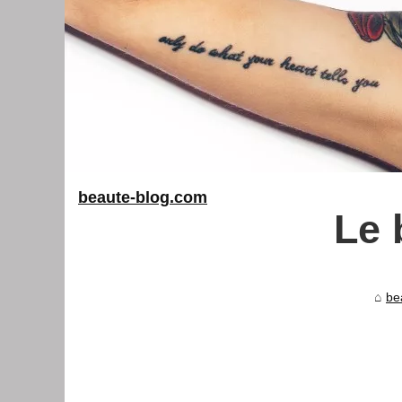
beaute-blog.com
Le 
be