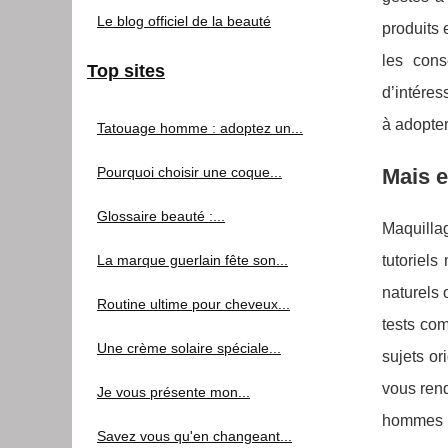
Le blog officiel de la beauté
produits 
les cons
Top sites
d’intéres
à adopter
Tatouage homme : adoptez un...
Pourquoi choisir une coque...
Mais 
Glossaire beauté :...
Maquillag
La marque guerlain fête son...
tutoriel
naturels 
Routine ultime pour cheveux...
tests com
Une crème solaire spéciale...
sujets or
vous rend
Je vous présente mon...
hommes m
Savez vous qu'en changeant...