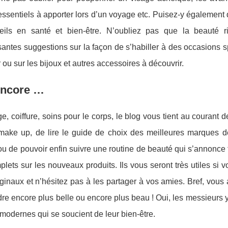
essentiels à apporter lors d’un voyage etc. Puisez-y également
eils en santé et bien-être. N’oubliez pas que la beauté
santes suggestions sur la façon de s’habiller à des occasions s
 ou sur les bijoux et autres accessoires à découvrir.
encore …
e, coiffure, soins pour le corps, le blog vous tient au couran
s make up, de lire le guide de choix des meilleures marques 
ou de pouvoir enfin suivre une routine de beauté qui s’annonce f
plets sur les nouveaux produits. Ils vous seront très utiles s
iginaux et n’hésitez pas à les partager à vos amies. Bref, vous
re encore plus belle ou encore plus beau ! Oui, les messieurs y 
odernes qui se soucient de leur bien-être.