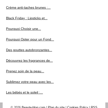
Crème anti-taches brunes :...
Black Friday : Lipsticks et...
Pourquoi Choisir une...
Pourquoi Opter pour un Fond...
Des gouttes autobronzantes...
Découvrez les fragrances de...
Prenez soin de la peau...
Sublimez votre peau avec les...
Les bébés et le soleil :...
© 2026
Beaute-blog.com
|
Plan du site
|
Cookies Policy
|
RSS