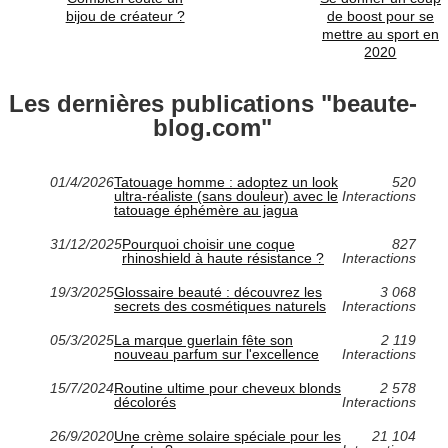
bijou de créateur ?
de boost pour se
mettre au sport en
2020
Les dernières publications "beaute-
blog.com"
01/4/2026
Tatouage homme : adoptez un look
520
ultra-réaliste (sans douleur) avec le
Interactions
tatouage éphémère au jagua
31/12/2025
Pourquoi choisir une coque
827
rhinoshield à haute résistance ?
Interactions
19/3/2025
Glossaire beauté : découvrez les
3 068
secrets des cosmétiques naturels
Interactions
05/3/2025
La marque guerlain fête son
2 119
nouveau parfum sur l'excellence
Interactions
15/7/2024
Routine ultime pour cheveux blonds
2 578
décolorés
Interactions
26/9/2020
Une crème solaire spéciale pour les
21 104