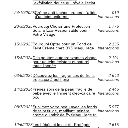
l’exfoliation douce qui révèle l’éclat
24/10/2025
Crème anti-taches brunes : l'alliée
919
d'un teint uniforme
Interactions
20/3/2025
Pourquoi Choisir une Protection
1 775
Solaire Éco-Responsable pour
Interactions
Votre Visage
15/3/2025
Pourquoi Opter pour un Fond de
2 135
Teint Crème chez BYS Maquillage
Interactions
15/8/2024
Des gouttes autobronzantes visage
2 191
pour un teint éclatant et naturel
Interactions
toute l'année
03/8/2024
Découvrez les fragrances de fruits
2 643
tropicaux à petit prix
Interactions
14/1/2024
Prenez soin de la peau fragile de
2 445
bébé avec le liniment oléo-calcaire
Interactions
bio.
08/7/2023
Sublimez votre peau avec les fonds
5 977
de teint fluide, matifiant, minéral,
Interactions
crème ou stick de BysMaquillage.fr.
12/6/2023
Les bébés et le soleil : Protéger
2 615